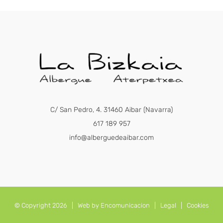
C/ San Pedro, 4. 31460 Aibar (Navarra)
617 189 957
info@alberguedeaibar.com
© Copyright
2026 | Web by
Encomunicacion
| Legal | Cookies