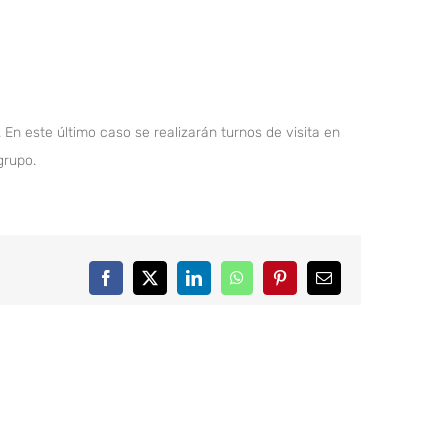
En este último caso se realizarán turnos de visita en
grupo.
Facebook
X
LinkedIn
WhatsApp
Pinterest
Correo
electrónico